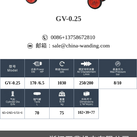
GV-0.25
0086+13758672810
邮箱：
sale@china-wanding.com
GV-0.25
170 /6.5
1030
250/200
8/10
102×39×77
70
75
65×2/65×1/51×1